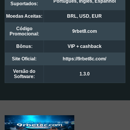
Português, Inglês, Espanhol
Suportados:
Moedas Aceitas:
BRL, USD, EUR
Código
9rbet8.com
Promocional:
Bônus:
VIP + cashback
Site Oficial:
https://9rbet8c.com/
Versão do
1.3.0
Software: